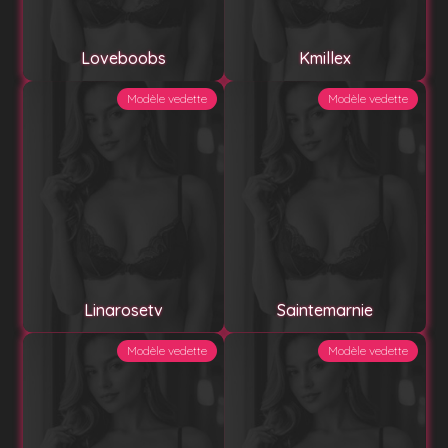
Loveboobs
Kmillex
Modèle vedette
Modèle vedette
Linarosetv
Saintemarnie
Modèle vedette
Modèle vedette