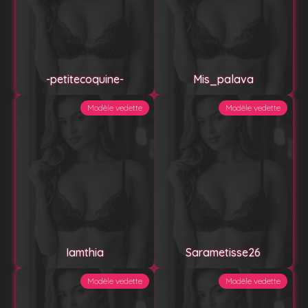
-petitecoquine-
Mis_palava
Modèle vedette
Modèle vedette
Iamthia
Sarametisse26
Modèle vedette
Modèle vedette