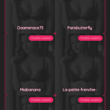
Daamenace75
Parisbutterfly
Modèle vedette
Modèle vedette
Miabanana
La-petite-frenchie-
Modèle vedette
Modèle vedette