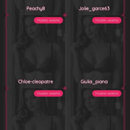
Peachy8
Jolie_garce63
Modèle vedette
Modèle vedette
Chloe-cleopatre
Giulia_piana
Modèle vedette
Modèle vedette