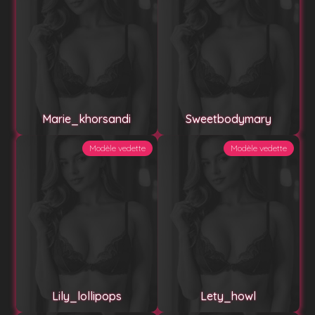
Marie_khorsandi
Sweetbodymary
Modèle vedette
Modèle vedette
Lily_lollipops
Lety_howl