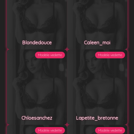
Blondedouce
Caleen_moi
Modèle vedette
Modèle vedette
Chloesanchez
Lapetite_bretonne
Modèle vedette
Modèle vedette