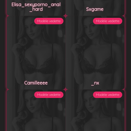
Elisa_sexyporno_anal
_hard
Sxgame
Modèle vedette
Modèle vedette
Camilleeee
_nx
Modèle vedette
Modèle vedette