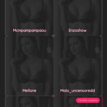
Mcmpampampaou
Enzoshow
Mellorie
Malo_uncensoredd
Modèle vedette