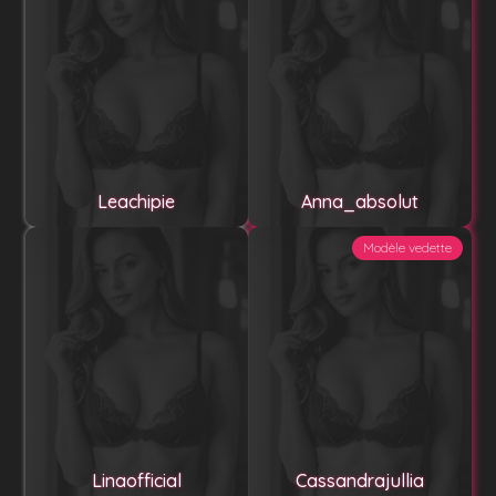
Leachipie
Anna_absolut
Modèle vedette
Linaofficial
Cassandrajullia