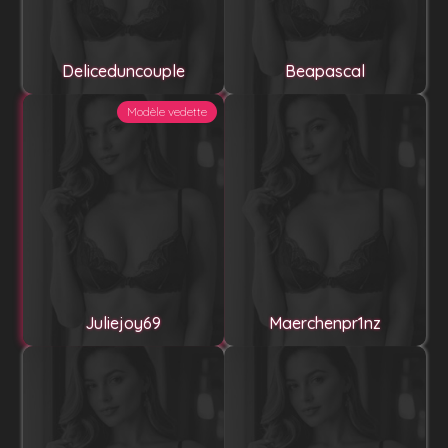
Deliceduncouple
Beapascal
Modèle vedette
Juliejoy69
Maerchenpr1nz