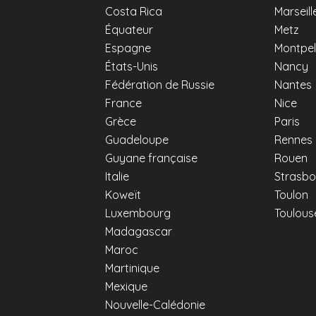
Costa Rica
Marseill
Équateur
Metz
Espagne
Montpell
États-Unis
Nancy
Fédération de Russie
Nantes
France
Nice
Grèce
Paris
Guadeloupe
Rennes
Guyane française
Rouen
Italie
Strasbo
Koweït
Toulon
Luxembourg
Toulous
Madagascar
Maroc
Martinique
Mexique
Nouvelle-Calédonie