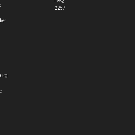
FAQ
e
2257
ier
urg
e