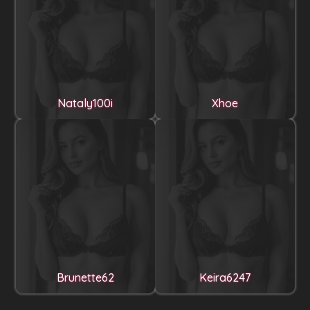
Nataly100i
Xhoe
Brunette62
Keira6247